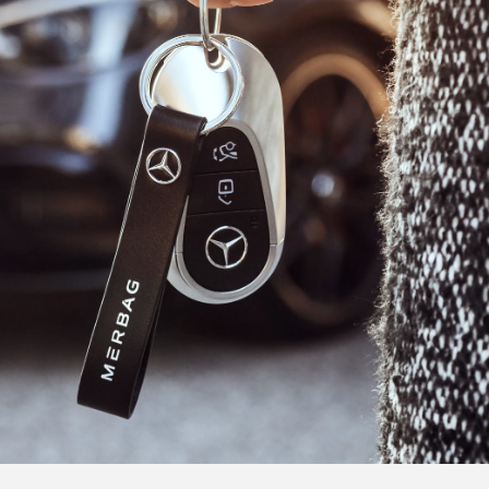
des-Maybach
Ladelösungen
Ausb
ugarten
Flotten- & Geschäftskunden
Prak
klassen
Garantie
Kont
des-Benz
Wartung & Reparatur
Stan
#1
Räder & Reifen
Digitale Extras
ahrt vereinbaren
ug konfigurieren
Servicetermin buchen
Beratungstermin vereinbaren