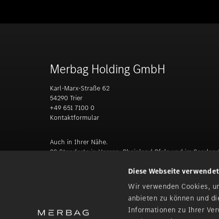
Merbag Holding GmbH
Karl-Marx-Straße 62
54290 Trier
+49 651 7100 0
Kontaktformular
Auch in Ihrer Nähe.
20 Standorte in Hessen, Rheinland Pfalz und im Saarlan
Diese Webseite verwendet
Alzey | Andernach | Bad Neuenahr-Ahrweiler | Bitburg | D
Lahn | Mainz | Mayen | Merzig | Neuwied | Schierstein | Sinz
Wir verwenden Cookies, um
Euren | Westerburg | Weilburg | Wiesbaden | Wittlich
anbieten zu können und di
Informationen zu Ihrer Ve
Zu den Standorten