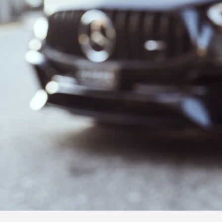
Merce
Fahrze
Modell
Merce
smart 
Probef
Fahrze