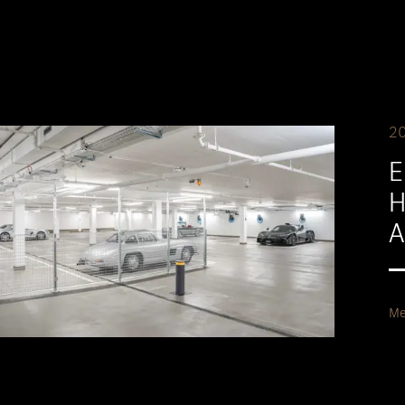
2
E
H
A
Me