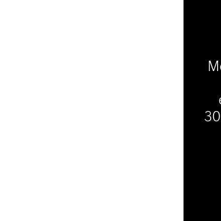
Me
30