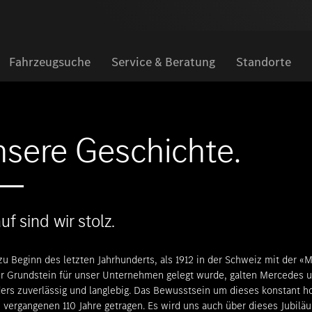
Fahrzeugsuche
Service & Beratung
Standorte
Der S
sere Geschichte.
Sie ha
odelle anzeigen
Übersicht anzeigen
Über
Wählen
ten
Serviceangebote
Merb
und ma
uf sind wir stolz.
ektrische Fahrzeuge
Werkstatt & Karosserie
Gesc
(curr
Perso
zu Beginn des letzten Jahrhunderts, als 1912 in der Schweiz mit der
n Hybride
Pannen- & Unfallhilfe
Unse
er Grundstein für unser Unternehmen gelegt wurde, galten Mercedes 
ers zuverlässig und langlebig. Das Bewusstsein um dieses konstant ho
des-AMG
Mercedes-Benz Apps
Jobs 
 vergangenen 110 Jahre getragen. Es wird uns auch über dieses Jubilä