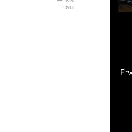
1926
1912
Er