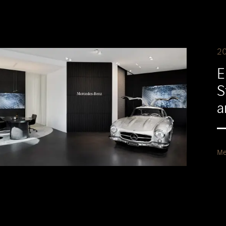
2
E
S
a
Me