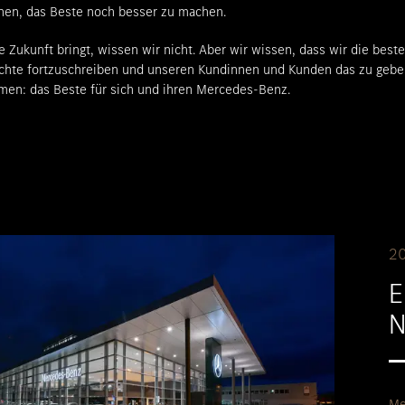
nen, das Beste noch besser zu machen.
des-Maybach
Ladelösungen
Ausb
e Zukunft bringt, wissen wir nicht. Aber wir wissen, dass wir die bes
ugarten
Flotten- & Geschäftskunden
Prak
chte fortzuschreiben und unseren Kundinnen und Kunden das zu geben,
en: das Beste für sich und ihren Mercedes-Benz.
klassen
Garantie
Kont
des-Benz
Wartung & Reparatur
Stan
#1
Räder & Reifen
Digitale Extras
2
ahrt vereinbaren
E
ug konfigurieren
Servicetermin buchen
N
Beratungstermin vereinbaren
Me