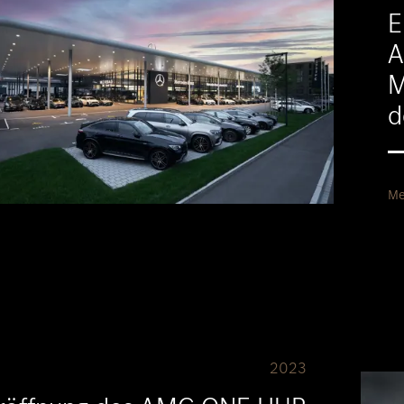
E
A
M
d
Me
2023