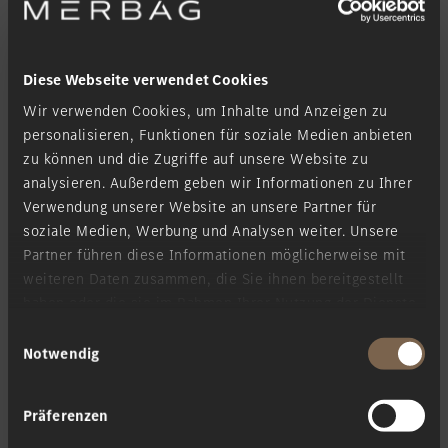
Standort favorisieren
Weilburg
Vorname
*
Standort favorisieren
Westerburg
Diese Webseite verwendet Cookies
Standort favorisieren
Wiesbaden
Nachname
*
Wir verwenden Cookies, um Inhalte und Anzeigen zu
personalisieren, Funktionen für soziale Medien anbieten
Standort favorisieren
Wittlich
zu können und die Zugriffe auf unsere Website zu
analysieren. Außerdem geben wir Informationen zu Ihrer
Meine Filiale
*
Verwendung unserer Website an unsere Partner für
soziale Medien, Werbung und Analysen weiter. Unsere
Partner führen diese Informationen möglicherweise mit
Kontaktanfrage
weiteren Daten zusammen, die Sie ihnen bereitgestellt
haben oder die sie im Rahmen Ihrer Nutzung der Dienste
gesammelt haben.
Einwilligungsauswahl
Kontaktieren Sie mich via
*
Notwendig
Präferenzen
Ihre Nachricht