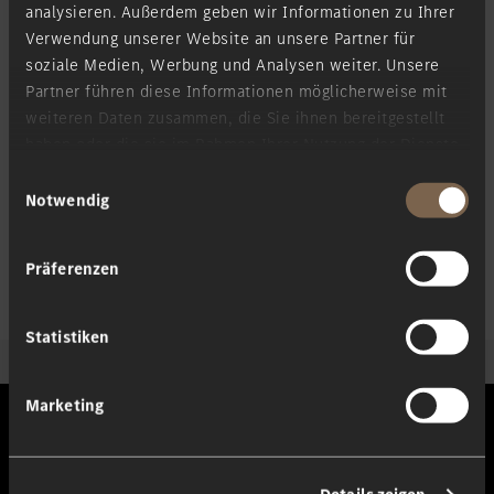
analysieren. Außerdem geben wir Informationen zu Ihrer
Neu
Elektrisch
Verwendung unserer Website an unsere Partner für
soziale Medien, Werbung und Analysen weiter. Unsere
Partner führen diese Informationen möglicherweise mit
weiteren Daten zusammen, die Sie ihnen bereitgestellt
haben oder die sie im Rahmen Ihrer Nutzung der Dienste
gesammelt haben.
Einwilligungsauswahl
Notwendig
Präferenzen
Statistiken
Marketing
Die Modelle von Mercedes-Benz.