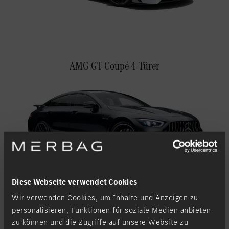
Standort favorisieren
Weilburg
Standort favorisieren
Westerburg
Standort favorisieren
Wiesbaden
AMG GT Coupé 4-Türer
Standort favorisieren
Wittlich
Diese Webseite verwendet Cookies
Wir verwenden Cookies, um Inhalte und Anzeigen zu
AMG GT Coupé 4-Türer
personalisieren, Funktionen für soziale Medien anbieten
zu können und die Zugriffe auf unsere Website zu