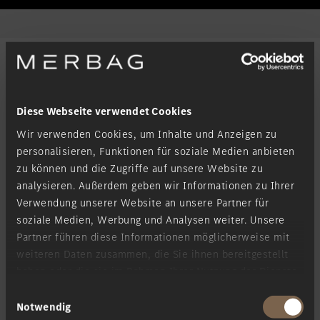
Standort favorisieren
Bitburg
Standort favorisieren
Daun
Standort favorisieren
Idstein
Filter
Standort favorisieren
Limburg an der Lahn
Diese Webseite verwendet Cookies
Standort favorisieren
Mainz
Wir verwenden Cookies, um Inhalte und Anzeigen zu
Standort favorisieren
Mayen
personalisieren, Funktionen für soziale Medien anbieten
zu können und die Zugriffe auf unsere Website zu
T-Klasse
Standort favorisieren
Merzig
analysieren. Außerdem geben wir Informationen zu Ihrer
Verwendung unserer Website an unsere Partner für
Standort favorisieren
Neuwied
soziale Medien, Werbung und Analysen weiter. Unsere
Standort favorisieren
Schierstein
Partner führen diese Informationen möglicherweise mit
weiteren Daten zusammen, die Sie ihnen bereitgestellt
Standort favorisieren
Sinzig
haben oder die sie im Rahmen Ihrer Nutzung der Dienste
Standort favorisieren
Taunusstein
gesammelt haben.
Einwilligungsauswahl
Notwendig
Standort favorisieren
Trier-Euren