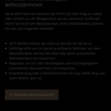
weiterzukommen.
Standort favorisieren
Weilburg
Sei es eine Panne im Ausland, ein Unfall auf dem Weg zur Arbeit
Standort favorisieren
Westerburg
oder einfach nur ein Missgeschick wie ein verlorener Schlüssel:
Wenn Sie mit Ihrem Mercedes-Benz nicht weiterkommen, können
Standort favorisieren
Wiesbaden
Sie von uns Folgendes erwarten:
Standort favorisieren
Wittlich
24/7 Notfall-Hotline, die rund um die Uhr für Sie da ist.
Sofortige Hilfe vor Ort durch qualifizierte Techniker aus dem
Mercedes-Benz Service 24h-Netz oder einen autorisierten
Mercedes-Benz Servicepartner.
Reparatur vor Ort oder Abschleppen zum nächstgelegenen
autorisierten Mercedes-Benz Servicepartner.
Ersatzfahrzeug oder Kostenübernahme für Zug, Hotel, Flug usw.,
wenn Mobilo aktiv ist.
Zur Mercedes-Benz Pannenhilfe