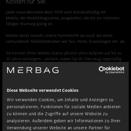
Kosten für Sie.
Jeder neue Mercedes-Benz PKW wird standardmäßig mit
Mobilo, der Mobilitätsgarantie, ausgeliefert, die bis zur nächsten
fälligen Wartung gültig ist.
Mobilo deckt sowohl unsere Pannenhilfe als auch die damit
verbundenen Mobilitätskosten wie Taxi, Hotel, Ersatzwagen etc. ab.
Sie können Ihren Mobilo-Status jährlich ohne Aufpreis auf bis zu
30 Jahre verlängern - einfach, indem Sie Ihr Fahrzeug regelmäßig
bei einem autorisierten Mercedes-Benz Servicepartner
warten lassen.
Weitere Informationen zur Mobilo-Mobilitätsgarantie
Diese Webseite verwendet Cookies
Wir verwenden Cookies, um Inhalte und Anzeigen zu
personalisieren, Funktionen für soziale Medien anbieten
zu können und die Zugriffe auf unsere Website zu
analysieren. Außerdem geben wir Informationen zu Ihrer
Verwendung unserer Website an unsere Partner für