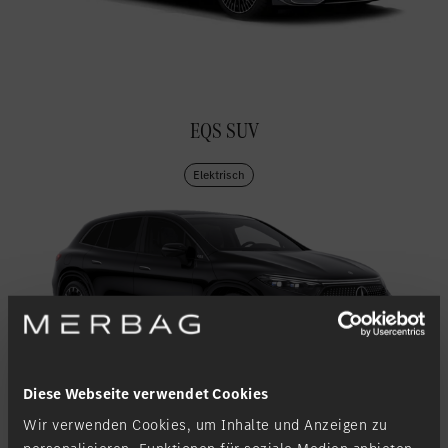
Standort favorisieren
Weilburg
Standort favorisieren
Westerburg
Standort favorisieren
Wiesbaden
EQS SUV
Standort favorisieren
Wittlich
Elektrisch
Diese Webseite verwendet Cookies
Wir verwenden Cookies, um Inhalte und Anzeigen zu