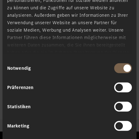
personalisieren, Funktionen für soziale Medien anbieten
zu können und die Zugriffe auf unsere Website zu
Mercedes-Maybach EQS SUV
analysieren. Außerdem geben wir Informationen zu Ihrer
Verwendung unserer Website an unsere Partner für
Elektrisch
soziale Medien, Werbung und Analysen weiter. Unsere
Partner führen diese Informationen möglicherweise mit
weiteren Daten zusammen, die Sie ihnen bereitgestellt
haben oder die sie im Rahmen Ihrer Nutzung der Dienste
gesammelt haben.
Einwilligungsauswahl
Notwendig
Präferenzen
Statistiken
Marketing