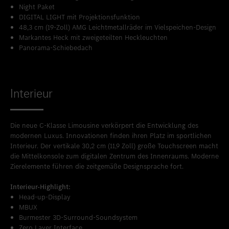
Night Paket
DIGITAL LIGHT mit Projektionsfunktion
48,3 cm (19-Zoll) AMG Leichtmetallräder im Vielspeichen-Design
Markantes Heck mit zweigeteilten Heckleuchten
Panorama-Schiebedach
Interieur
Die neue C-Klasse Limousine verkörpert die Entwicklung des
modernen Luxus. Innovationen finden ihren Platz im sportlichen
Interieur. Der vertikale 30,2 cm (11,9 Zoll) große Touchscreen macht
die Mittelkonsole zum digitalen Zentrum des Innenraums. Moderne
Zierelemente führen die zeitgemäße Designsprache fort.
Interieur-Highlight:
Head-up-Display
MBUX
Burmester 3D-Surround-Soundsystem
Zero Layer Interface