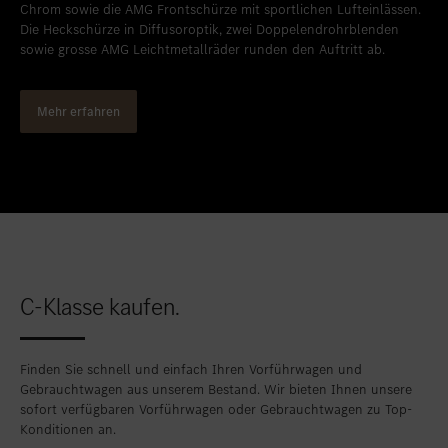
Chrom sowie die AMG Frontschürze mit sportlichen Lufteinlässen.
Die Heckschürze in Diffusoroptik, zwei Doppelendrohrblenden
sowie grosse AMG Leichtmetallräder runden den Auftritt ab.
Mehr erfahren
C-Klasse kaufen.
Finden Sie schnell und einfach Ihren Vorführwagen und
Gebrauchtwagen aus unserem Bestand. Wir bieten Ihnen unsere
sofort verfügbaren Vorführwagen oder Gebrauchtwagen zu Top-
Konditionen an.