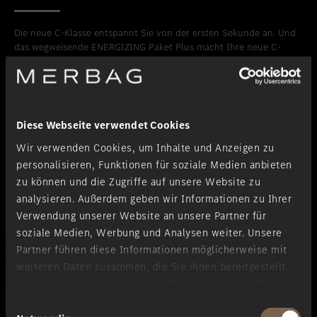
Die neue C-Klasse entspannt Sie von der ersten Sekunde an. Und
das wegweisende ENERGIZING Paket Plus macht Ihre neue C-
Klasse in jeder Situation zur Erhol-Oase. Entdecken Sie die
umfangreichen Komforthighlights in der neuen C-Klasse
Limousine.
Diese Webseite verwendet Cookies
Wir verwenden Cookies, um Inhalte und Anzeigen zu
personalisieren, Funktionen für soziale Medien anbieten
zu können und die Zugriffe auf unsere Website zu
analysieren. Außerdem geben wir Informationen zu Ihrer
Verwendung unserer Website an unsere Partner für
soziale Medien, Werbung und Analysen weiter. Unsere
Partner führen diese Informationen möglicherweise mit
weiteren Daten zusammen, die Sie ihnen bereitgestellt
Sicherheit
haben oder die sie im Rahmen Ihrer Nutzung der Dienste
gesammelt haben.
Einwilligungsauswahl