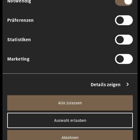
Notwendig
Eine neue Generation des Fahrassistenz-Pakets setzt erneut
Maßstäbe.
Präferenzen
Sicherheits-Highlights:
Fahrassistenz-Paket
PRE-SAFE® PLUS
Statistiken
Aktiver Stau-Assistent
Mittenairbag
DIGITAL LIGHT mit Projektionsfunktion
Marketing
Details zeigen
7,7 - 4,5 Liter
Alle zulassen
Verbrauch
Auswahl erlauben
In 5,7 - 8,6 s
Ablehnen