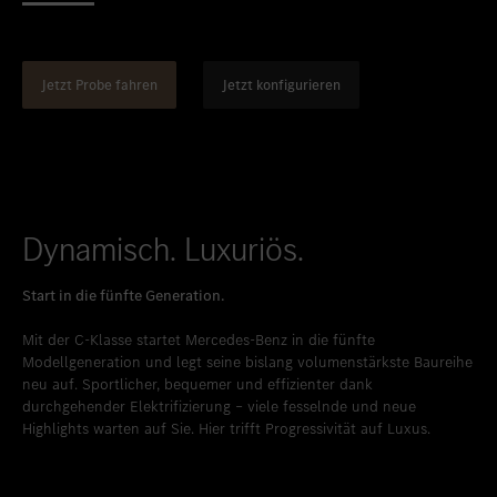
Standort favorisieren
Bitburg
Standort favorisieren
Daun
Jetzt Probe fahren
Jetzt konfigurieren
Standort favorisieren
Idstein
Standort favorisieren
Limburg an der Lahn
Standort favorisieren
Mainz
Standort favorisieren
Mayen
Dynamisch. Luxuriös.
Standort favorisieren
Merzig
Start in die fünfte Generation.
Standort favorisieren
Neuwied
Mit der C-Klasse startet Mercedes-Benz in die fünfte
Standort favorisieren
Sinzig
Modellgeneration und legt seine bislang volumenstärkste Baureihe
neu auf. Sportlicher, bequemer und effizienter dank
Standort favorisieren
Taunusstein
durchgehender Elektrifizierung – viele fesselnde und neue
Highlights warten auf Sie. Hier trifft Progressivität auf Luxus.
Standort favorisieren
Trier
Standort favorisieren
Trier-Euren