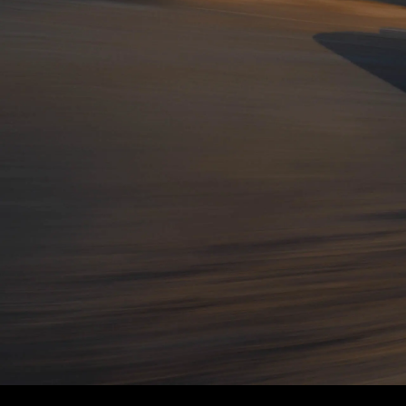
Merce
Fahrze
Modell
Merce
smart 
Probef
Fahrze