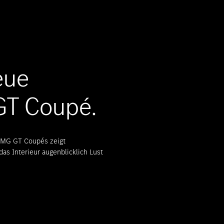
eue
T Coupé.
AMG GT Coupés zeigt
as Interieur augenblicklich Lust