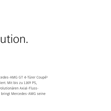
ution.
rcedes-AMG GT 4-Türer Coupé¹
rt. Mit bis zu 1.169 PS,
olutionären Axial-Fluss-
e bringt Mercedes-AMG seine