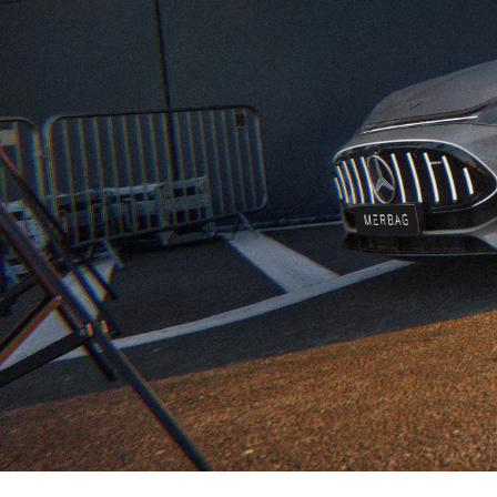
Merce
Fahrze
Modell
Merce
smart 
Probef
Fahrze