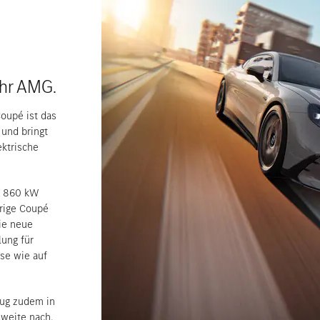
ehr AMG.
oupé ist das
 und bringt
ktrische
zu 860 kW
ürige Coupé
die neue
lung für
sse wie auf
eug zudem in
hweite nach.