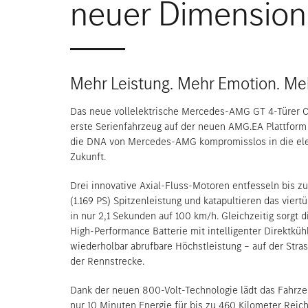
neuer Dimension
Mehr Leistung. Mehr Emotion. M
Das neue vollelektrische Mercedes-AMG GT 4-Türer C
erste Serienfahrzeug auf der neuen AMG.EA Plattform
die DNA von Mercedes-AMG kompromisslos in die ele
Zukunft.
Drei innovative Axial-Fluss-Motoren entfesseln bis 
(1.169 PS) Spitzenleistung und katapultieren das viert
in nur 2,1 Sekunden auf 100 km/h. Gleichzeitig sorgt 
High-Performance Batterie mit intelligenter Direktküh
wiederholbar abrufbare Höchstleistung – auf der Stra
der Rennstrecke.
Dank der neuen 800-Volt-Technologie lädt das Fahrz
nur 10 Minuten Energie für bis zu 460 Kilometer Reic