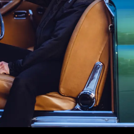
des-Maybach
Ladelösungen
Ausb
ugarten
Flotten- & Geschäftskunden
Prak
klassen
Garantie
Kont
des-Benz
Wartung & Reparatur
Stan
#1
Räder & Reifen
Digitale Extras
ahrt vereinbaren
ug konfigurieren
Servicetermin buchen
Beratungstermin vereinbaren