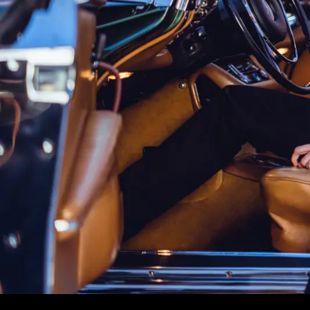
Merce
Fahrze
Modell
Merce
smart 
Probef
Fahrze