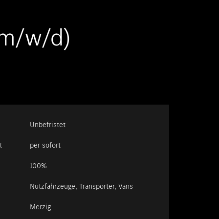
Standort favorisieren
Trier
(m/w/d)
Standort favorisieren
Trier-Euren
Standort favorisieren
Weilburg
Standort favorisieren
Westerburg
Standort favorisieren
Wiesbaden
Standort favorisieren
Wittlich
Unbefristet
t
per sofort
100%
Nutzfahrzeuge, Transporter, Vans
Merzig