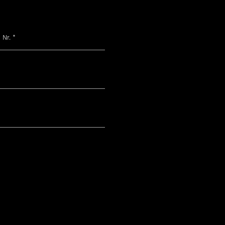
/ Nr.
*