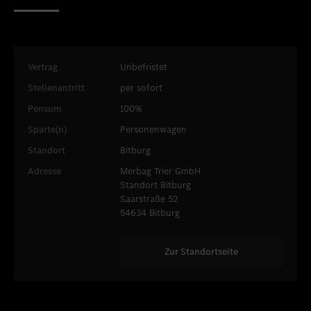
Standort favorisieren
Bitburg
Standort favorisieren
Daun
Standort favorisieren
Idstein
Vertrag
Unbefristet
Stellenantritt
per sofort
Standort favorisieren
Limburg an der Lahn
Pensum
100%
Standort favorisieren
Mainz
Sparte(n)
Personenwagen
Standort favorisieren
Mayen
Standort
Bitburg
Standort favorisieren
Merzig
Adresse
Merbag Trier GmbH
Standort Bitburg
Standort favorisieren
Neuwied
Saarstraße 52
54634 Bitburg
Standort favorisieren
Sinzig
Standort favorisieren
Taunusstein
Zur Standortseite
Standort favorisieren
Trier
Standort favorisieren
Trier-Euren