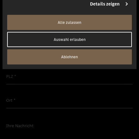
Details zeigen
Alle zulassen
E-Mail
*
Auswahl erlauben
Strasse / Nr.
*
Ablehnen
PLZ
*
Ort
*
Ihre Nachricht