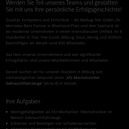
Werden Sie Teil unseres Teams und gestalten
Standort favorisieren
Weilburg
Sie mit uns Ihre persönliche Erfolgsgeschichte!
Standort favorisieren
Westerburg
Qualität, Kompetenz und Ehrlichkeit – die Merbag Trier GmbH, Ihr
Mercedes-Benz Partner in Rheinland-Pfalz und dem Saarland, ist
Standort favorisieren
Wiesbaden
ein modernes Unternehmen in einem internationalen Umfeld.
An 6
Standorten in Trier, Trier-Euren, Bitburg, Daun, Merzig und Wittlich
Standort favorisieren
Wittlich
beschäftigen wir derzeit rund 400 Mitarbeiter.
Das Herz unseres Unternehmens und sein signifikanter
Erfolgsfaktor sind unsere Mitarbeiterinnen und Mitarbeiter.
Derzeit suchen wir für unseren Standort in Bitburg zum
nächstmöglichen Zeitpunkt einen „
Kfz-Mechatroniker
Gebrauchtfahrzeuge
“ (m/w/d) in Vollzeit.
Ihre Aufgaben
Montagetätigkeiten als Kfz-Mechaniker /Mechatroniker im
Bereich Gebrauchtfahrzeuge.
Erkennen und Beseitigen von Schadensursachen.