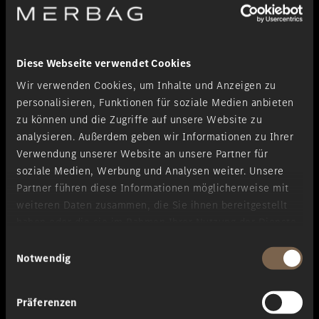
Schnell, zuverlässig und professionell. Mit modernster Technik und
erfahrenem Fachpersonal bringen wir Ihren Bus zügig wieder auf
die Straße.
Diese Webseite verwendet Cookies
Reparatur für Auflieger und Anhänger
Wir verwenden Cookies, um Inhalte und Anzeigen zu
personalisieren, Funktionen für soziale Medien anbieten
Ob Auflieger oder Anhänger: Wir bringen ihn wieder auf die
zu können und die Zugriffe auf unsere Website zu
Straße. Merbag Trier-Euren ist Ihr Partner für Auflieger und
Anhänger.
analysieren. Außerdem geben wir Informationen zu Ihrer
Verwendung unserer Website an unsere Partner für
soziale Medien, Werbung und Analysen weiter. Unsere
Partner führen diese Informationen möglicherweise mit
weiteren Daten zusammen, die Sie ihnen bereitgestellt
haben oder die sie im Rahmen Ihrer Nutzung der Dienste
gesammelt haben.
Einwilligungsauswahl
Unserer Qualitätspolitik
Notwendig
Qualitäts-Service
Präferenzen