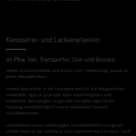
Standort favorisieren
Bitburg
Standort favorisieren
Daun
Standort favorisieren
Idstein
Karosserie- und Lackierarbeiten
Standort favorisieren
Limburg an der Lahn
Standort favorisieren
Mainz
an Pkw, Van, Transporter, Lkw und Bussen.
Standort favorisieren
Mayen
Weder unschöne Dellen und Kratzer noch Steinschläge passen zu
Standort favorisieren
Merzig
einem Mercedes-Benz.
Standort favorisieren
Neuwied
Unsere Spezialisten in der Karosserie sind für alle Missgeschicke
vorbereitet, egal ob groß oder klein. Fachkompetenz und
Standort favorisieren
Sinzig
modernste Technologien sorgen bei uns dafür, dass Sie Ihr
Fahrzeug schnellstmöglich und in makellosem Zustand
Standort favorisieren
Taunusstein
zurückbekommen.
Standort favorisieren
Trier
Unscheinbare sowie hartnäckigere Schönheitsfehler korrigieren
unsere Teams in der Karosserie und Lackiererei Hand in Hand - und
Standort favorisieren
Trier-Euren