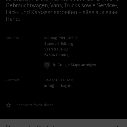
Gebrauchtwagen, Vans, Trucks sowie Service-,
Standort favorisieren
Bitburg
Lack- und Karosseriearbeiten – alles aus einer
Standort favorisieren
Daun
Hand.
Standort favorisieren
Idstein
Standort favorisieren
Limburg an der Lahn
Adresse
Merbag Trier GmbH
Standort Bitburg
Standort favorisieren
Mainz
Saarstraße 52
54634 Bitburg
Standort favorisieren
Mayen
In Google Maps anzeigen
Standort favorisieren
Merzig
Kontakt
+49 6561 6009 0
Standort favorisieren
Neuwied
info@merbag.de
Standort favorisieren
Sinzig
Standort favorisieren
Taunusstein
Standort favorisieren
Standort favorisieren
Trier
Standort favorisieren
Trier-Euren