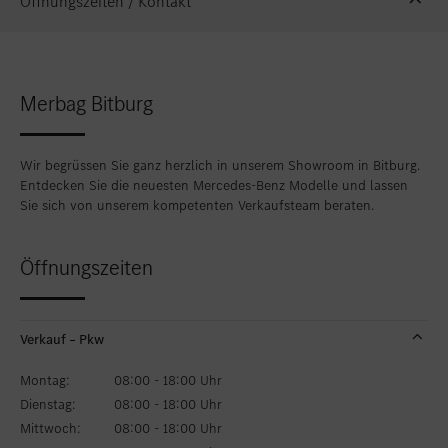
Öffnungszeiten / Kontakt
Standort favorisieren
Weilburg
Standort favorisieren
Westerburg
Merbag Bitburg
Standort favorisieren
Wiesbaden
Standort favorisieren
Wittlich
Wir begrüssen Sie ganz herzlich in unserem Showroom in Bitburg.
Entdecken Sie die neuesten Mercedes-Benz Modelle und lassen
Sie sich von unserem kompetenten Verkaufsteam beraten.
Öffnungszeiten
Verkauf – Pkw
Montag:
08:00 - 18:00 Uhr
Dienstag:
08:00 - 18:00 Uhr
Mittwoch:
08:00 - 18:00 Uhr