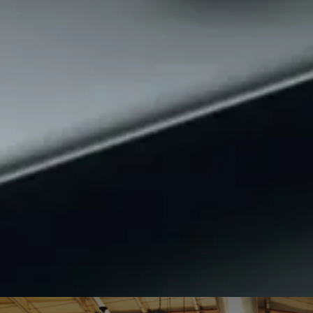
Merce
Fahrze
Modell
Merce
smart 
Probef
Fahrze