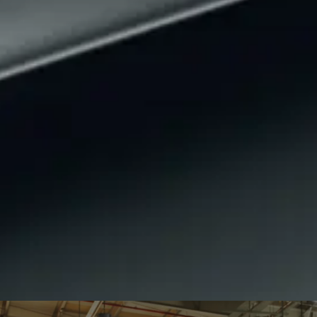
des-Maybach
Ladelösungen
Ausb
ugarten
Flotten- & Geschäftskunden
Prak
klassen
Garantie
Kont
des-Benz
Wartung & Reparatur
Stan
#1
Räder & Reifen
Digitale Extras
ahrt vereinbaren
ug konfigurieren
Servicetermin buchen
Beratungstermin vereinbaren