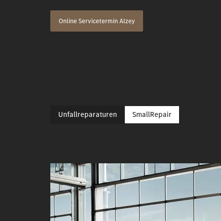
Online Servicetermin Alzey
Unfallreparaturen
SmallRepair