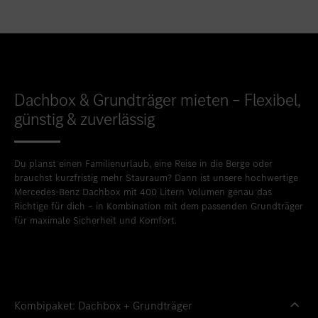
Standort favorisieren
Bitburg
Standort favorisieren
Daun
Standort favorisieren
Idstein
Standort favorisieren
Limburg an der Lahn
Dachbox & Grundträger mieten – Flexibel,
günstig & zuverlässig
Standort favorisieren
Mainz
Standort favorisieren
Mayen
Du planst einen Familienurlaub, eine Reise in die Berge oder
Standort favorisieren
Merzig
brauchst kurzfristig mehr Stauraum? Dann ist unsere hochwertige
Mercedes-Benz Dachbox mit 400 Litern Volumen genau das
Standort favorisieren
Neuwied
Richtige für dich – in Kombination mit dem passenden Grundträger
für maximale Sicherheit und Komfort.
Standort favorisieren
Sinzig
Standort favorisieren
Taunusstein
Standort favorisieren
Trier
Kombipaket: Dachbox + Grundträger
Standort favorisieren
Trier-Euren