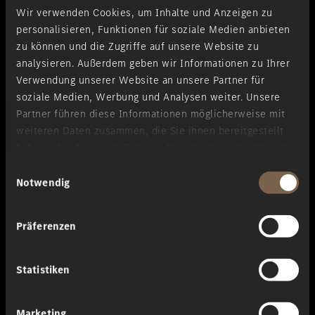
Mercedes-Benz Grundträger Alustyle
Wir verwenden Cookies, um Inhalte und Anzeigen zu
personalisieren, Funktionen für soziale Medien anbieten
zu können und die Zugriffe auf unsere Website zu
Anfrage stellen:
Nenne uns dein Fahrzeugmodell und den
analysieren. Außerdem geben wir Informationen zu Ihrer
gewünschten Mietzeitraum.
Verwendung unserer Website an unsere Partner für
Beratung & Verfügbarkeit:
Wir prüfen, welcher Träger passt
soziale Medien, Werbung und Analysen weiter. Unsere
und ob die Dachbox verfügbar ist.
Partner führen diese Informationen möglicherweise mit
Abholung oder Lieferung:
Du kannst die Dachbox selbst
abholen oder unseren Zustellservice nutzen.
weiteren Daten zusammen, die Sie ihnen bereitgestellt
Montage vor Ort (optional):
Gegen eine Pauschale
haben oder die sie im Rahmen Ihrer Nutzung der Dienste
übernehmen wir das für dich.
gesammelt haben.
Einwilligungsauswahl
Startklar für dein Abenteuer!
Notwendig
Präferenzen
Alle
Teile & Zubehör
Statistiken
Melanie Ries
Marketing