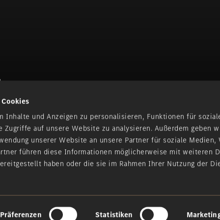
d
 Cookies
aun | Idstein | Limburg an der
ig | Taunusstein | Trier | Trier-
 Inhalte und Anzeigen zu personalisieren, Funktionen für sozia
e Zugriffe auf unsere Website zu analysieren. Außerdem geben w
rwendung unserer Website an unsere Partner für soziale Medien
artner führen diese Informationen möglicherweise mit weiteren 
ereitgestellt haben oder die sie im Rahmen Ihrer Nutzung der Di
kodex
|
Compliance
|
Barriere melden
|
Sitemap
Präferenzen
Statistiken
Marketin