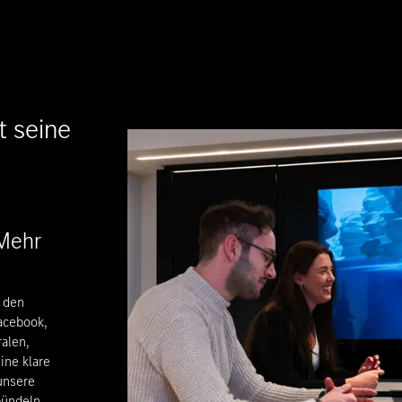
 seine
 Mehr
f den
acebook,
ralen,
ine klare
unsere
bündeln.