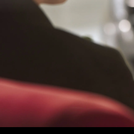
Merce
Fahrze
Modell
Merce
smart 
Probef
Fahrze