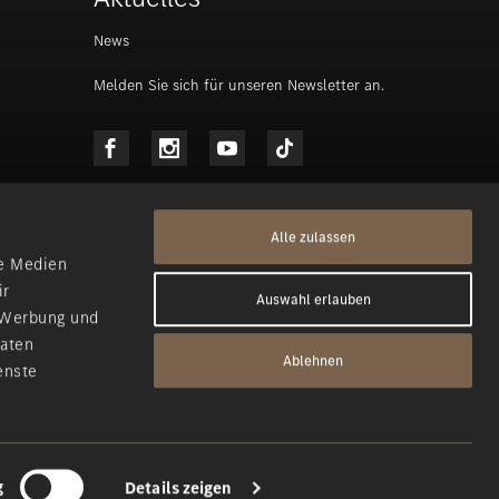
News
Melden Sie sich für unseren Newsletter an.
Alle zulassen
le Medien
ir
Auswahl erlauben
, Werbung und
Daten
Ablehnen
enste
g
Details zeigen