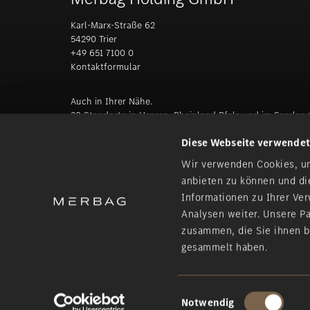
Karl-Marx-Straße 62
54290 Trier
+49 651 7100 0
Kontaktformular
Auch in Ihrer Nähe.
20 Standorte in Hessen, Rheinland Pfalz und im Saarlan
Diese Webseite verwendet
Alzey | Andernach | Bad Neuenahr-Ahrweiler | Bitburg | D
Lahn | Mainz | Mayen | Merzig | Neuwied | Schierstein | Sinz
Wir verwenden Cookies, um
Euren | Westerburg | Weilburg | Wiesbaden | Wittlich
anbieten zu können und di
Informationen zu Ihrer Ve
Zu den Standorten
Analysen weiter. Unsere P
zusammen, die Sie ihnen b
gesammelt haben.
Datenschutzbestimmungen
|
Impressum
|
Verhaltens
Einwilligungsauswahl
Notwendig