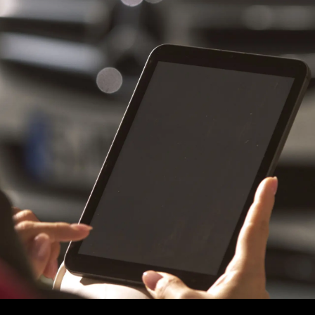
des-Maybach
Ladelösungen
Ausb
ugarten
Flotten- & Geschäftskunden
Prak
klassen
Garantie
Kont
des-Benz
Wartung & Reparatur
Stan
#1
Räder & Reifen
Digitale Extras
ahrt vereinbaren
ug konfigurieren
Servicetermin buchen
Beratungstermin vereinbaren