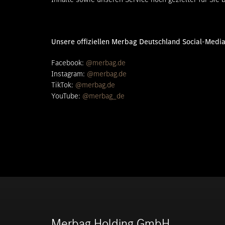
Unsere offiziellen Merbag Deutschland Social-Medi
Facebook:
@merbag.de
Instagram:
@merbag.de
TikTok:
@merbag.de
YouTube:
@merbag_de
Merbag Holding GmbH