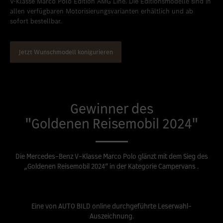
V-Klasse Marco Polo Edition AMG Line. Die Editionsmodelle sind in
allen verfügbaren Motorisierungsvarianten erhältlich und ab
Standort favorisieren
Weilburg
sofort bestellbar.
Standort favorisieren
Westerburg
Standort favorisieren
Wiesbaden
Jetzt Wunschmodell konigurieren
Standort favorisieren
Wittlich
Gewinner des
"Goldenen Reisemobil 2024"
Die Mercedes-Benz V-Klasse Marco Polo glänzt mit dem Sieg des
„Goldenen Reisemobil 2024“ in der Kategorie Campervans .
Eine von AUTO BILD online durchgeführte Leserwahl-
Auszeichnung.