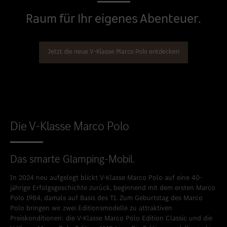
Standort favorisieren
Bitburg
Raum für Ihr eigenes Abenteuer.
Standort favorisieren
Daun
Standort favorisieren
Idstein
Jetzt die neue V-Klasse Marco Polo entdecken
Standort favorisieren
Limburg an der Lahn
Standort favorisieren
Mainz
Standort favorisieren
Mayen
Die V-Klasse Marco Polo
Standort favorisieren
Merzig
Standort favorisieren
Neuwied
Das smarte Glamping-Mobil.
Standort favorisieren
Sinzig
In 2024 neu aufgelegt blickt V-Klasse Marco Polo auf eine 40-
Standort favorisieren
Taunusstein
jährige Erfolgsgeschichte zurück, beginnend mit dem ersten Marco
Polo 1984, damals auf Basis des T1. Zum Geburtstag des Marco
Standort favorisieren
Trier
Polo bringen wir zwei Editionsmodelle zu attraktiven
Preiskonditionen: die V-Klasse Marco Polo Edition Classic und die
Standort favorisieren
Trier-Euren