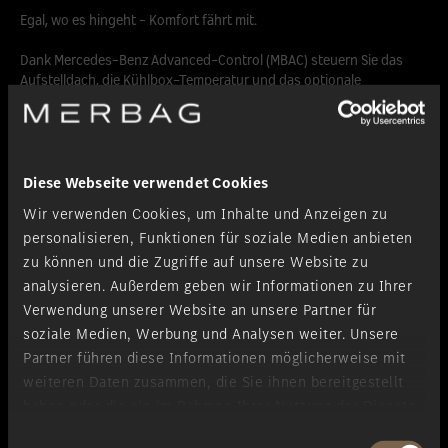
Egal, wo es hingeht - Komfort fährt mit.
Dank Mercedes-Benz Advanced-Control (MBAC) steuern Sie das
Aufstelldach, die Kühlbox-Temperatur und das optionale
Soundsystem direkt per Touchscreen.
Mit der Camper Level-Control als Sonderausstattung wird fast jeder
Stellplatz zur Camping-Basis, da sich kleine Bodenunebenheiten
Diese Webseite verwendet Cookies
einfach ausgleichen lassen.
Wir verwenden Cookies, um Inhalte und Anzeigen zu
personalisieren, Funktionen für soziale Medien anbieten
zu können und die Zugriffe auf unsere Website zu
analysieren. Außerdem geben wir Informationen zu Ihrer
Verwendung unserer Website an unsere Partner für
soziale Medien, Werbung und Analysen weiter. Unsere
Partner führen diese Informationen möglicherweise mit
weiteren Daten zusammen, die Sie ihnen bereitgestellt
haben oder die sie im Rahmen Ihrer Nutzung der Dienste
gesammelt haben.
Einwilligungsauswahl