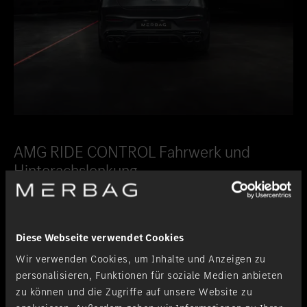
AMG RIDE CONTROL Fahrwerk und
Hinterachslenkung.
Perfekte Balance zwischen Komfort und
Sportlichkeit.
Diese Webseite verwendet Cookies
Das in Affalterbach entwickelte AMG RIDE CONTROL Fahrwerk mit
Wir verwenden Cookies, um Inhalte und Anzeigen zu
adaptiver Verstelldämpfung verbindet hohe Querdynamik mit
personalisieren, Funktionen für soziale Medien anbieten
Langstreckenkomfort. Die Dämpfercharakteristik lässt sich in den
zu können und die Zugriffe auf unsere Website zu
Stufen „Comfort“, „Sport“ und „Sport+“ individuell anpassen.