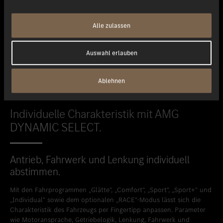
Alle zulassen
Auswahl erlauben
Ablehnen
Individuelle Charakteristik mit AMG
DYNAMIC SELECT.
Antrieb, Fahrwerk und Lenkung individuell
abstimmen.
Mit den Fahrprogrammen „Glätte“, „Comfort“, „Sport“, „Sport+“ und
„Individual“ sowie dem optionalen „RACE“-Modus lässt sich die
Charakteristik des Fahrzeugs per Fingertipp anpassen. Parameter
wie Motoransprache, Getriebelogik, Lenkung, Fahrwerk und