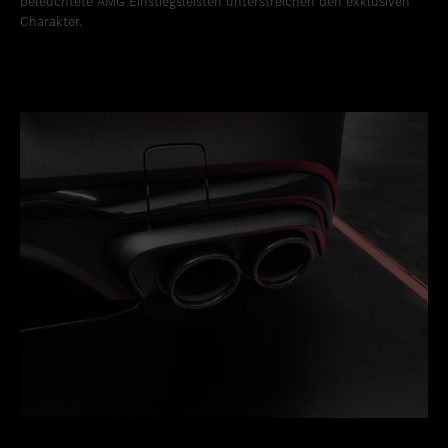
beleuchtete AMG Einstiegsleisten unterstreichen den exklusiven
Charakter.