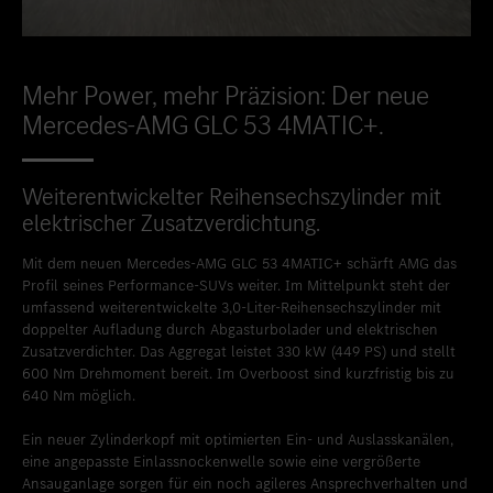
Standort favorisieren
Weilburg
Standort favorisieren
Westerburg
Mehr Power, mehr Präzision: Der neue
Standort favorisieren
Wiesbaden
Mercedes-AMG GLC 53 4MATIC+.
Standort favorisieren
Wittlich
Weiterentwickelter Reihensechszylinder mit
elektrischer Zusatzverdichtung.
Mit dem neuen Mercedes-AMG GLC 53 4MATIC+ schärft AMG das
Profil seines Performance-SUVs weiter. Im Mittelpunkt steht der
umfassend weiterentwickelte 3,0-Liter-Reihensechszylinder mit
doppelter Aufladung durch Abgasturbolader und elektrischen
Zusatzverdichter. Das Aggregat leistet 330 kW (449 PS) und stellt
600 Nm Drehmoment bereit. Im Overboost sind kurzfristig bis zu
640 Nm möglich.
Ein neuer Zylinderkopf mit optimierten Ein- und Auslasskanälen,
eine angepasste Einlassnockenwelle sowie eine vergrößerte
Ansauganlage sorgen für ein noch agileres Ansprechverhalten und