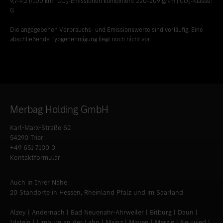
9,7-9,2 l/100 km | CO₂-Emissionen kombiniert: 220-209 g/km | CO₂-Klasse:
G
Die angegebenen Verbrauchs- und Emissionswerte sind vorläufig. Eine
abschließende Typgenehmigung liegt noch nicht vor.
Merbag Holding GmbH
Karl-Marx-Straße 62
54290 Trier
+49 651 7100 0
Kontaktformular
Auch in Ihrer Nähe.
20 Standorte in Hessen, Rheinland Pfalz und im Saarland
Alzey | Andernach | Bad Neuenahr-Ahrweiler | Bitburg | Daun |
Idstein | Limburg an der Lahn | Mainz | Mayen | Merzig | Neuwied |