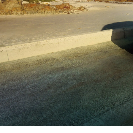
Merce
Fahrze
Modell
Merce
smart 
Probef
Fahrze