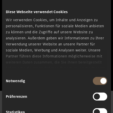
Abgerundet wird der starke Auftritt durch das moderne Räderdesign
und erleichtert so den Einstieg für vollelektrisches Fahren.
Diese Webseite verwendet Cookies
Wir verwenden Cookies, um Inhalte und Anzeigen zu
Interieur
personalisieren, Funktionen für soziale Medien anbieten
zu können und die Zugriffe auf unsere Website zu
analysieren. Außerdem geben wir Informationen zu Ihrer
Der erste Eindruck zählt: Das Interieurdesign des EQA besticht durch
Verwendung unserer Website an unsere Partner für
seine gelungene Zusammenführung aus geräumigem Interieur, Hightech
soziale Medien, Werbung und Analysen weiter. Unsere
und Sportlichkeit. So verlockend kann der Wechsel zum
Partner führen diese Informationen möglicherweise mit
vollelektrischen Fahrzeug sein. Auch Individualisierung kommt hier
weiteren Daten zusammen, die Sie ihnen bereitgestellt
nicht zu kurz. Die Komfortsitze und das neue Lenkrad machen Ihre
haben oder die sie im Rahmen Ihrer Nutzung der Dienste
Fahrt besonders komfortabel.
gesammelt haben.
Einwilligungsauswahl
Notwendig
Präferenzen
Statistiken