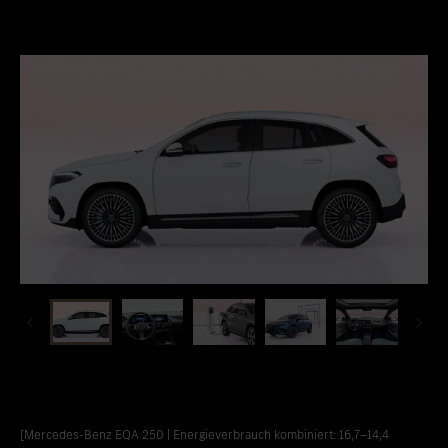
Standort favorisieren
Weilburg
Standort favorisieren
Westerburg
Standort favorisieren
Wiesbaden
Standort favorisieren
Wittlich
[Mercedes-Benz EQA 250 | Energieverbrauch kombiniert: 16,7‒14,4