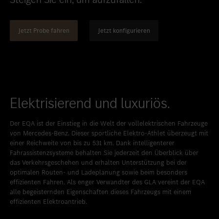
Standort favorisieren
Bitburg
Standort favorisieren
Daun
Jetzt Probe fahren
Jetzt konfigurieren
Standort favorisieren
Idstein
Standort favorisieren
Limburg an der Lahn
Standort favorisieren
Mainz
Elektrisierend und luxuriös.
Standort favorisieren
Mayen
Standort favorisieren
Merzig
Der EQA ist der Einstieg in die Welt der vollelektrischen Fahrzeuge
von Mercedes-Benz. Dieser sportliche Elektro-Athlet überzeugt mit
Standort favorisieren
Neuwied
einer Reichweite von bis zu 531 km. Dank intelligenterer
Fahrassistenzsysteme behalten Sie jederzeit den Überblick über
Standort favorisieren
Sinzig
das Verkehrsgeschehen und erhalten Unterstützung bei der
optimalen Routen- und Ladeplanung sowie beim besonders
Standort favorisieren
Taunusstein
effizienten Fahren. Als enger Verwandter des GLA vereint der EQA
alle begeisternden Eigenschaften dieses Fahrzeugs mit einem
Standort favorisieren
Trier
effizienten Elektroantrieb.
Standort favorisieren
Trier-Euren