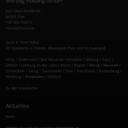
Merbag Holding GmbH
Karl-Marx-Straße 62
54290 Trier
+49 651 7100 0
Kontaktformular
Auch in Ihrer Nähe.
20 Standorte in Hessen, Rheinland Pfalz und im Saarland
Alzey | Andernach | Bad Neuenahr-Ahrweiler | Bitburg | Daun |
Idstein | Limburg an der Lahn | Mainz | Mayen | Merzig | Neuwied |
Schierstein | Sinzig | Taunusstein | Trier | Trier-Euren | Westerburg |
Weilburg | Wiesbaden | Wittlich
Zu den Standorten
Aktuelles
News
Melden Sie sich für unseren Newsletter an.