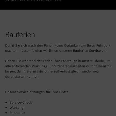
Standort favorisieren
Bitburg
Standort favorisieren
Daun
Standort favorisieren
Idstein
Bauferien
Standort favorisieren
Limburg an der Lahn
Standort favorisieren
Mainz
Damit Sie sich nach den Ferien keine Gedanken um Ihren Fuhrpark
machen müssen, bieten wir Ihnen unseren
Bauferien Service
an.
Standort favorisieren
Mayen
Geben Sie während der Ferien Ihre Fahrzeuge in unsere Hände, um
Standort favorisieren
Merzig
alle anfallenden Wartungs- und Reparaturarbeiten durchführen zu
lassen, damit Sie im Jahr ohne Zeitverlust gleich wieder neu
Standort favorisieren
Neuwied
durchstarten können.
Standort favorisieren
Schierstein
Unsere Serviceleistungen für Ihre Flotte:
Standort favorisieren
Sinzig
Service-Check
Standort favorisieren
Taunusstein
Wartung
Standort favorisieren
Trier-Euren
Reparatur