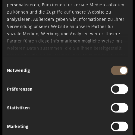
personalisieren, Funktionen für soziale Medien anbieten
zu können und die Zugriffe auf unsere Website zu
Anrede
*
analysieren. Außerdem geben wir Informationen zu Ihrer
Verwendung unserer Website an unsere Partner für
soziale Medien, Werbung und Analysen weiter. Unsere
Partner führen diese Informationen möglicherweise mit
Vorname
*
weiteren Daten zusammen, die Sie ihnen bereitgestellt
haben oder die sie im Rahmen Ihrer Nutzung der Dienste
gesammelt haben.
Nachname
*
Einwilligungsauswahl
Notwendig
Meine Filiale
*
Präferenzen
Statistiken
Kontaktanfrage
Marketing
Kontaktieren Sie mich via
*