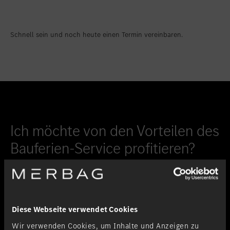
Standort favorisieren
Weilburg
Standort favorisieren
Westerburg
Schnell sein und noch heute einen Termin vereinbaren.
Standort favorisieren
Wittlich
Ich möchte von den Vorteilen des
Bauferien-Service profitieren?
Bitte unterbreiten Sie mir ein Angebot.
Diese Webseite verwendet Cookies
Mit * gekennzeichnete Felder sind Pflichtfelder.
Wir verwenden Cookies, um Inhalte und Anzeigen zu