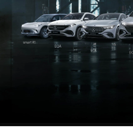
Specia
Unimog