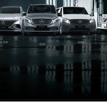
l Trucks
Digitale Extras
Ausb
 Aufbaupartner
Pannen- & Unfallhilfe
Prak
Mercedes-Benz VanSolution
Kont
Unimog Aufbaupartner
Stan
Servicetermin buchen
Probefahrt Van / Transporter
Probefahrt LKW / Truck