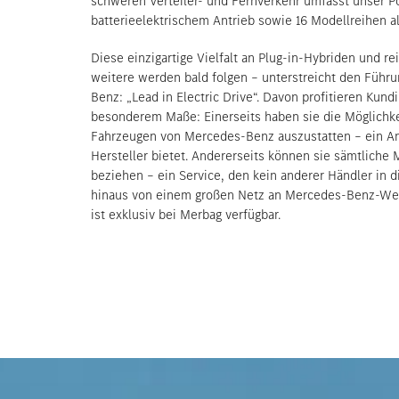
schweren Verteiler- und Fernverkehr umfasst unser Por
batterieelektrischem Antrieb sowie 16 Modellreihen al
Diese einzigartige Vielfalt an Plug-in-Hybriden und r
weitere werden bald folgen – unterstreicht den Füh
Benz: „Lead in Electric Drive“. Davon profitieren Ku
besonderem Maße: Einerseits haben sie die Möglichke
Fahrzeugen von Mercedes-Benz auszustatten – ein An
Hersteller bietet. Andererseits können sie sämtliche
beziehen – ein Service, den kein anderer Händler in d
hinaus von einem großen Netz an Mercedes-Benz-Werk
ist exklusiv bei Merbag verfügbar.