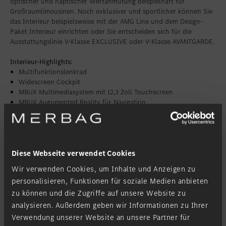
optischer und haptischer Wertanmutung beispielhaft für
Großraumlimousinen. Noch exklusiver und sportlicher können Sie
das Interieur beispielsweise mit der AMG Line und dem Design-
Paket Interieur einrichten oder Sie entscheiden sich für die
Ausstattungslinie V-Klasse EXCLUSIVE oder V-Klasse AVANTGARDE.
Interieur-Highlights:
Multifunktionslenkrad
Widescreen Cockpit
MBUX Multimediasystem mit 12,3 Zoll Touchscreen
MBUX Augumented Reality für Navigation
Ambientebeleuchtung im Cockpit mit 64 Farben
Diese Webseite verwendet Cookies
Wir verwenden Cookies, um Inhalte und Anzeigen zu
personalisieren, Funktionen für soziale Medien anbieten
zu können und die Zugriffe auf unsere Website zu
analysieren. Außerdem geben wir Informationen zu Ihrer
Verwendung unserer Website an unsere Partner für