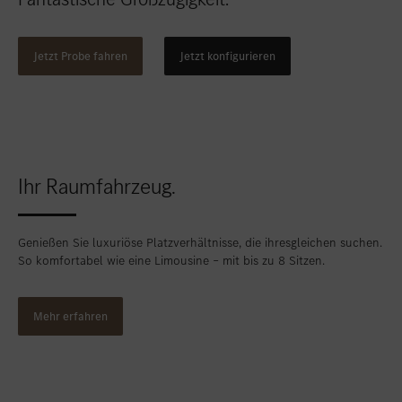
Standort favorisieren
Bitburg
Standort favorisieren
Daun
Jetzt Probe fahren
Jetzt konfigurieren
Standort favorisieren
Idstein
Standort favorisieren
Limburg an der Lahn
Standort favorisieren
Mainz
Ihr Raumfahrzeug.
Standort favorisieren
Mayen
Standort favorisieren
Merzig
Genießen Sie luxuriöse Platzverhältnisse, die ihresgleichen suchen.
Standort favorisieren
Neuwied
So komfortabel wie eine Limousine – mit bis zu 8 Sitzen.
Standort favorisieren
Schierstein
Mehr erfahren
Standort favorisieren
Sinzig
Standort favorisieren
Taunusstein
Standort favorisieren
Trier-Euren