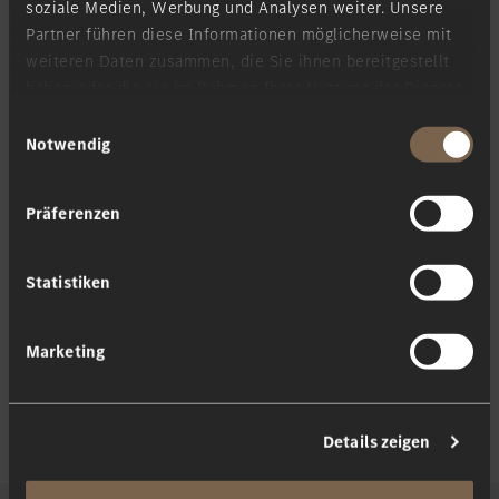
soziale Medien, Werbung und Analysen weiter. Unsere
Partner führen diese Informationen möglicherweise mit
weiteren Daten zusammen, die Sie ihnen bereitgestellt
haben oder die sie im Rahmen Ihrer Nutzung der Dienste
gesammelt haben.
Einwilligungsauswahl
Notwendig
Präferenzen
Statistiken
Marketing
Details zeigen