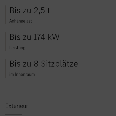
Standort favorisieren
Weilburg
Bis zu 2,5 t
Standort favorisieren
Westerburg
Anhängelast
Standort favorisieren
Wittlich
Bis zu 174 kW
Leistung
Bis zu 8 Sitzplätze
im Innenraum
Exterieur