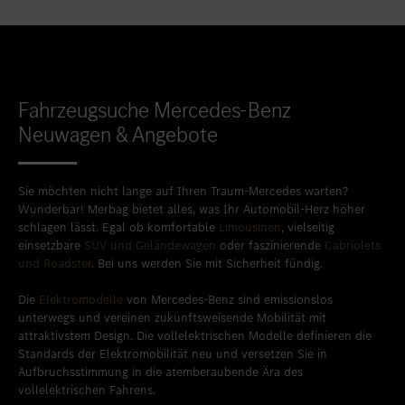
Standort favorisieren
Bitburg
Standort favorisieren
Daun
Standort favorisieren
Idstein
Fahrzeugsuche Mercedes-Benz
Standort favorisieren
Limburg an der Lahn
Neuwagen & Angebote
Standort favorisieren
Mainz
Standort favorisieren
Mayen
Sie möchten nicht lange auf Ihren Traum-Mercedes warten?
Wunderbar! Merbag bietet alles, was Ihr Automobil-Herz höher
Standort favorisieren
Merzig
schlagen lässt. Egal ob komfortable
Limousinen
, vielseitig
einsetzbare
SUV und Geländewagen
oder faszinierende
Cabriolets
Standort favorisieren
Neuwied
und Roadster
. Bei uns werden Sie mit Sicherheit fündig.
Standort favorisieren
Sinzig
Die
Elektromodelle
von Mercedes-Benz sind emissionslos
unterwegs und vereinen zukunftsweisende Mobilität mit
Standort favorisieren
Taunusstein
attraktivstem Design. Die vollelektrischen Modelle definieren die
Standards der Elektromobilität neu und versetzen Sie in
Standort favorisieren
Trier
Aufbruchsstimmung in die atemberaubende Ära des
vollelektrischen Fahrens.
Standort favorisieren
Trier-Euren